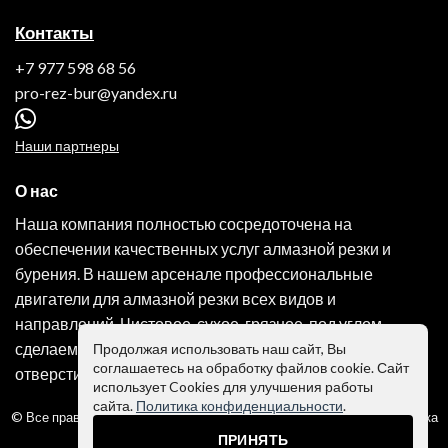
Контакты
+7 977 598 68 56
pro-rez-bur@yandex.ru
Наши партнеры
О нас
Наша компания полностью сосредоточена на
обеспечении качественных услуг алмазной резки и
бурения. В нашем арсенале профессиональные
двигатели для алмазной резки всех видов и
направлений. Чистовое, сухое, грязное, под углом -
сделаем всё! Обращайтесь к нам и получите любое
Продолжая использовать наш сайт, Вы
соглашаетесь на обработку файлов cookie. Сайт
отверстие или проём в считанные часы!
использует Cookies для улучшения работы
сайта.
Политика конфиденциальности
.
© Все права защищены | Разработка сайта -
mishkadesign
|
Политика
конфиденциальности
|
Согласие
ПРИНЯТЬ